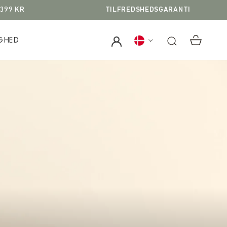
 399 KR
TILFREDSHEDSGARANTI
GHED
GHED