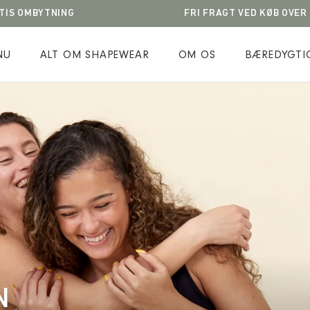
TIS OMBYTNING
FRI FRAGT VED KØB OVER
NU
ALT OM SHAPEWEAR
OM OS
BÆREDYGTI
NU
ALT OM SHAPEWEAR
OM OS
BÆREDYGTI
N