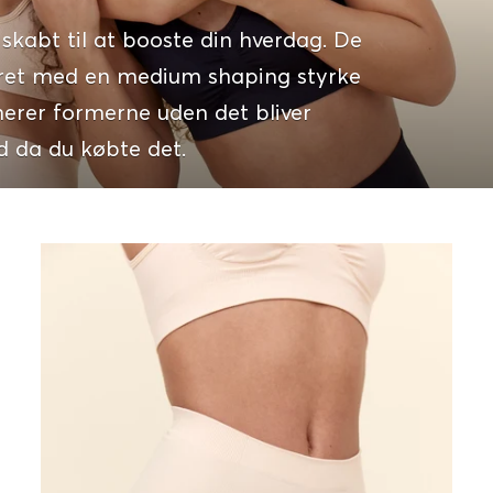
skabt til at booste din hverdag. De
eret med en medium shaping styrke
merer formerne uden det bliver
d da du købte det.