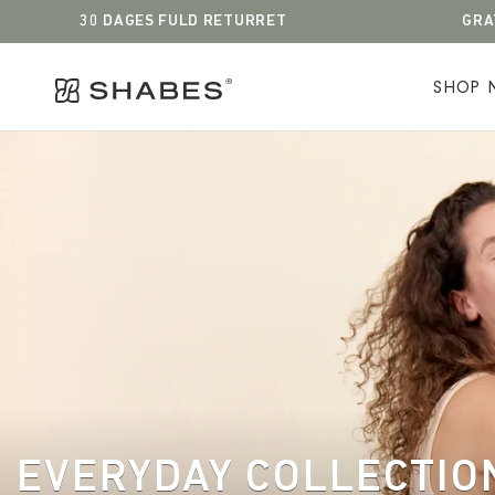
30 DAGES FULD RETURRET
GRA
SHOP 
SHOP 
EVERYDAY COLLECTIO