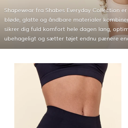
Shapewear fra Shabes Everyday Collection er 
bløde, glatte og åndbare materialer kombin
sikrer dig fuld komfort hele dagen lang, opti
ubehageligt og sætter tøjet endnu pænere en